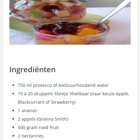
Ingrediënten
750 ml prosecco of koolzuurhoudend water
15 à 20 druppels SteviJa Vloeibaar (naar keuze
Apple
,
Blackcurrant
of
Strawberry
)
1 ananas
2 appels (Granny Smith)
500 gram rood fruit
2 nectarines