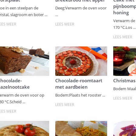
pijnboomp
oe in een steelpan de
Deeg:Verwarm de oven voor
honing
ristal, slagroom en boter ...
...
Verwarm de 
EES MEER
LEES MEER
170 °C.Los ...
LEES MEER
hocolade-
Chocolade-roomtaart
Christmas
azelnootcake
met aardbeien
Bodem Maal i
erwarm de oven voor op
Bodem:Plaats het rooster ...
LEES MEER
80 °C.Scheid ...
LEES MEER
EES MEER