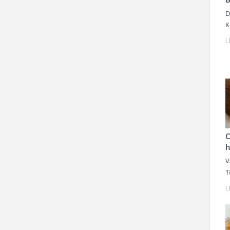
D
K
L
C
h
V
1
L