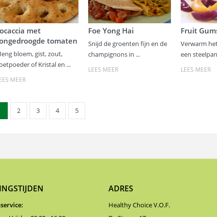
ocaccia met
Foe Yong Hai
Fruit Gum
ongedroogde tomaten
Snijd de groenten fijn en de
Verwarm het
eng bloem, gist, zout,
champignons in ...
een steelpann
oetpoeder of Kristal en ...
LEES MEER
LEES MEER
EES MEER
1
2
3
4
5
INGSTIJDEN
ADRES
service:
Healthy Choice V.O.F.