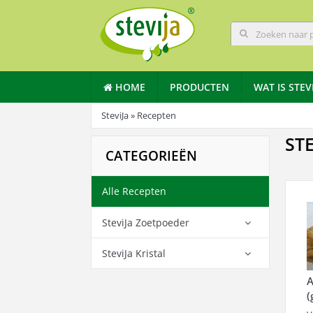
HOME
PRODUCTEN
WAT IS STEV
SteviJa
» Recepten
ST
CATEGORIEËN
Alle Recepten
SteviJa Zoetpoeder
SteviJa Kristal
A
(