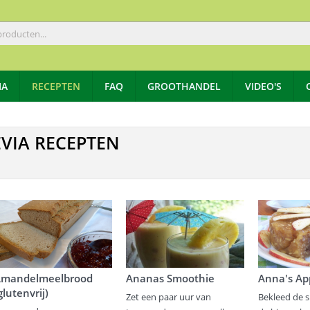
IA
RECEPTEN
FAQ
GROOTHANDEL
VIDEO'S
EVIA RECEPTEN
mandelmeelbrood
Ananas Smoothie
Anna's Ap
glutenvrij)
Zet een paar uur van
Bekleed de 