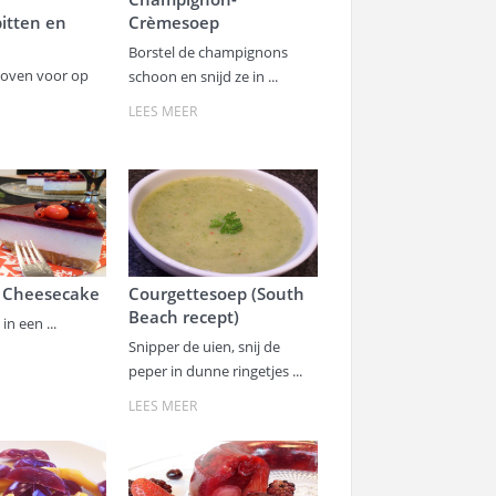
itten en
Crèmesoep
Borstel de champignons
oven voor op
schoon en snijd ze in ...
LEES MEER
 Cheesecake
Courgettesoep (South
Beach recept)
n een ...
Snipper de uien, snij de
peper in dunne ringetjes ...
LEES MEER