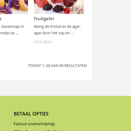
s
Fruitgelei
 bessensap in
Meng de Kristal en de agar-
etje op ...
agar door het sap en ...
LEES MEER
TOONT 1–20 VAN 90 RESULTATEN
BETAAL OPTIES
Factuur (overschrijving)