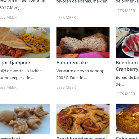
erwarm de oven voor op
tevoren de ananas, melk en
de binnenkan
80 °C.Meng ...
...
LEES MEER
EES MEER
LEES MEER
tjar Tjampoer
Bananencake
Beenham
Cranberry
nijd de wortel in lucifer-
Verwarm de oven voor op
Bereid de b
unne reepjes, de ...
200 °C. Doe de ...
de ...
EES MEER
LEES MEER
LEES MEER
orstplaat
Breekbrood met appel
Cake met