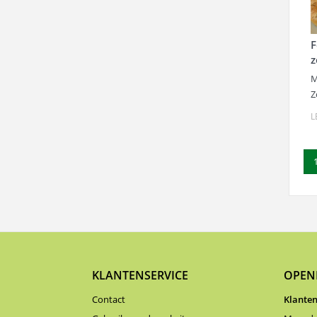
F
z
M
Z
L
KLANTENSERVICE
OPEN
Contact
Klanten