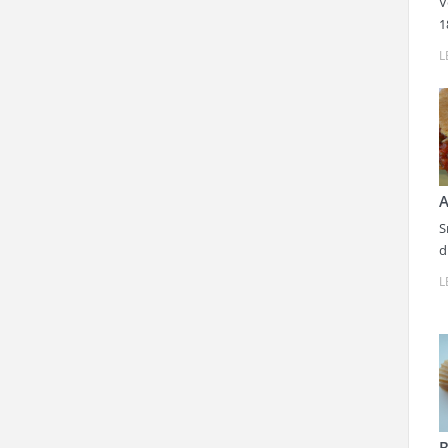
V
1
L
A
S
d
L
B