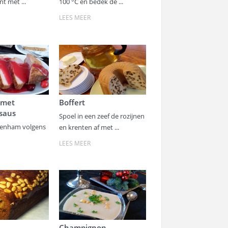
t met ...
100 °C en bedek de ...
LEES MEER
 met
Boffert
saus
Spoel in een zeef de rozijnen
eenham volgens
en krenten af met ...
LEES MEER
Champignon-